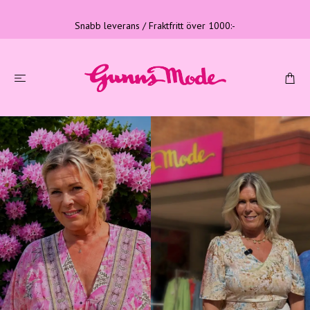
Snabb leverans / Fraktfritt över 1000:-
Tre generationer
Familjeföretag med lång erfarenhet
LÄS MER