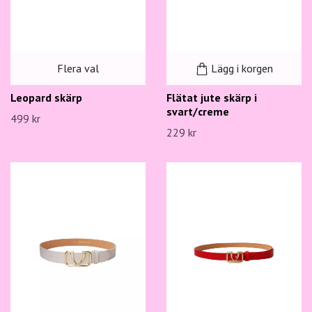
Flera val
Lägg i korgen
Leopard skärp
Flätat jute skärp i
svart/creme
499 kr
229 kr