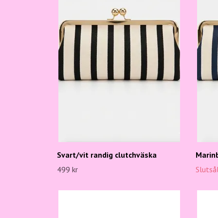
Svart/vit randig clutchväska
Marinb
499 kr
Slutså