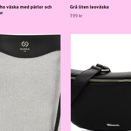
oho väska med pärlor och
Grå liten leoväska
or
399 kr