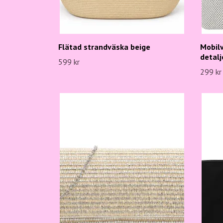
Flätad strandväska beige
Mobil
detalj
599 kr
299 kr