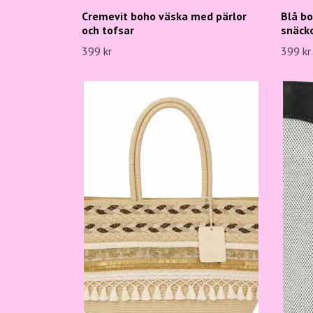
Cremevit boho väska med pärlor
Blå b
och tofsar
snäck
399 kr
399 kr