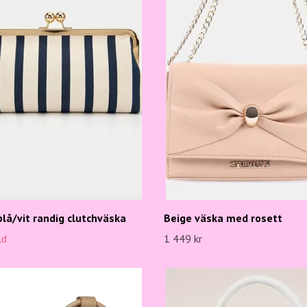
lå/vit randig clutchväska
Beige väska med rosett
ld
1 449 kr