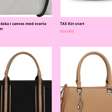
väska i canvas med svarta
TAS Kiri svart
er
Slutsåld