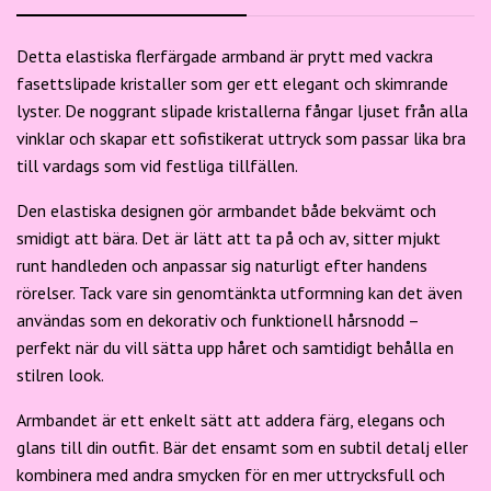
Detta elastiska flerfärgade armband är prytt med vackra
fasettslipade kristaller som ger ett elegant och skimrande
lyster. De noggrant slipade kristallerna fångar ljuset från alla
vinklar och skapar ett sofistikerat uttryck som passar lika bra
till vardags som vid festliga tillfällen.
Den elastiska designen gör armbandet både bekvämt och
smidigt att bära. Det är lätt att ta på och av, sitter mjukt
runt handleden och anpassar sig naturligt efter handens
rörelser. Tack vare sin genomtänkta utformning kan det även
användas som en dekorativ och funktionell hårsnodd –
perfekt när du vill sätta upp håret och samtidigt behålla en
stilren look.
Armbandet är ett enkelt sätt att addera färg, elegans och
glans till din outfit. Bär det ensamt som en subtil detalj eller
kombinera med andra smycken för en mer uttrycksfull och