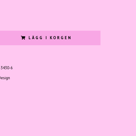
LÄGG I KORGEN
-3430-6
Design