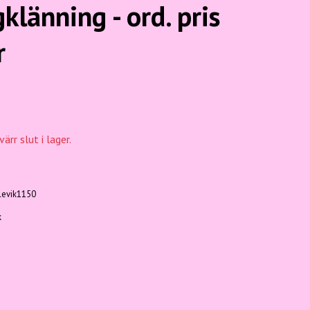
klänning - ord. pris
r
ärr slut i lager.
rlevik1150
k