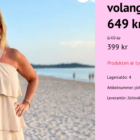
volang
649 k
649 kr
399 kr
Produkten är tyv
Lagersaldo:
4
Artikelnummer:
jö
Leverantör:
Jörlevi