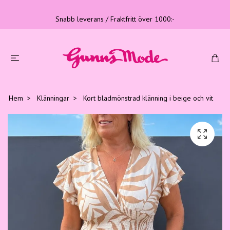
Snabb leverans / Fraktfritt över 1000:-
Hem
Klänningar
Kort bladmönstrad klänning i beige och vit