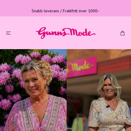
Snabb leverans / Fraktfritt över 1000:-
Tre generationer
Familjeföretag med lång erfarenhet
LÄS MER