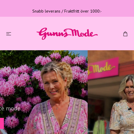
Snabb leverans / Fraktfritt över 1000:-
Tre generationer
Familjeföretag med lång erfarenhet
LÄS MER