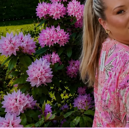
Tre generatio
Familjeföretag med lång erfarenhet
LÄS MER