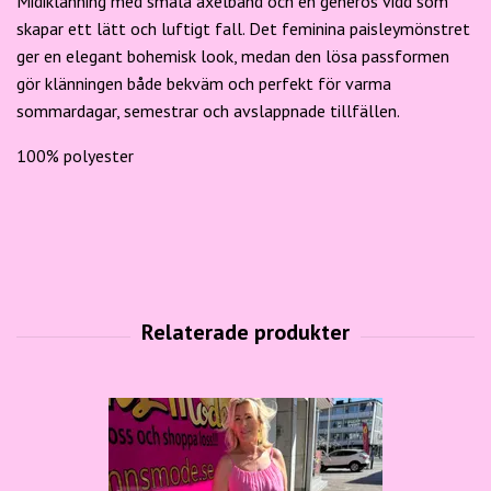
Midiklänning med smala axelband och en generös vidd som
skapar ett lätt och luftigt fall. Det feminina paisleymönstret
ger en elegant bohemisk look, medan den lösa passformen
gör klänningen både bekväm och perfekt för varma
sommardagar, semestrar och avslappnade tillfällen.
100% polyester