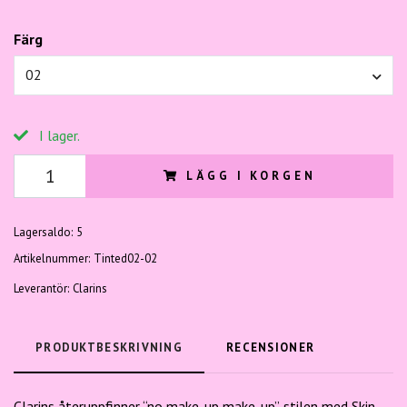
Färg
02
I lager.
LÄGG I KORGEN
Lagersaldo:
5
Artikelnummer:
Tinted02-02
Leverantör:
Clarins
PRODUKTBESKRIVNING
RECENSIONER
Clarins återuppfinner “no make-up make-up”-stilen med Skin