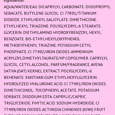
ingredienser:
AQUA/WATER/EAU. DICAPRYLYL CARBONATE. DIISOPROPYL
SEBACATE. BUTYLENE GLYCOL. CI 77891/TITANIUM
DIOXIDE. ETHYLHEXYL SALICYLATE. DIMETHICONE.
ETHYLHEXYL TRIAZONE. POLYGLYCERYL-6 STEARATE.
GLYCERIN. DIETHYLAMINO HYDROXYBENZOYL HEXYL
BENZOATE. BIS-ETHYLHEXYLOXYPHENOL
METHOXYPHENYL TRIAZINE. POTASSIUM CETYL
PHOSPHATE. CI 77492/IRON OXIDES. AMMONIUM
ACRYLOYLDIMETHYLTAURATE/VP COPOLYMER. CAPRYLYL
GLYCOL. CETYL ALCOHOL. PARFUM/FRAGRANCE. AVENA
SATIVA (OAT) KERNEL EXTRACT. POLYGLYCERYL-6
BEHENATE. XANTHAN GUM. ETHYLHEXYLGLYCERIN.
HYDROLYZED HYALURONIC ACID. CI 77491/IRON OXIDES.
DIMETHICONOL. TOCOPHERYL ACETATE. POTASSIUM
SORBATE. DISODIUM EDTA. CAPRYLIC/CAPRIC
TRIGLYCERIDE. PHYTIC ACID. SODIUM HYDROXIDE. CI
77499/IRON OXIDES. ACTINIDIA CHINENSIS (KIWI) FRUIT