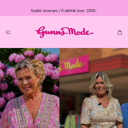
Snabb leverans / Fraktfritt över 1000:-
Tre generationer
Familjeföretag med lång erfarenhet
LÄS MER