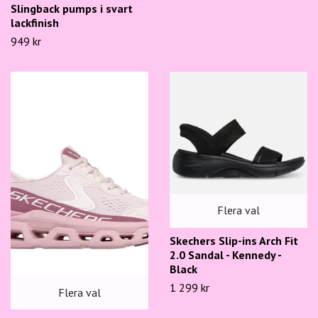
Slingback pumps i svart
lackfinish
949 kr
Flera val
Skechers Slip-ins Arch Fit
2.0 Sandal - Kennedy -
Black
1 299 kr
Flera val