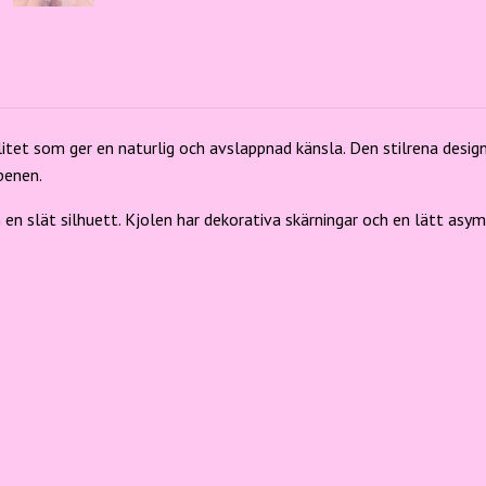
R
alitet som ger en naturlig och avslappnad känsla. Den stilrena de
benen.
en slät silhuett. Kjolen har dekorativa skärningar och en lätt asy