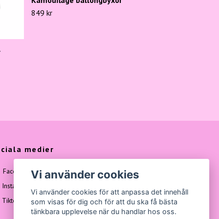
849 kr
r
ciala medier
Facebook
Vi använder cookies
Instagram
Vi använder cookies för att anpassa det innehåll
Tiktok
som visas för dig och för att du ska få bästa
tänkbara upplevelse när du handlar hos oss.