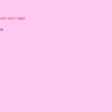
ärr slut i lager.
64