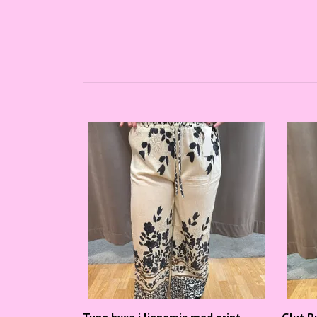
Tunn byxa i linnemix med print -
Glut P