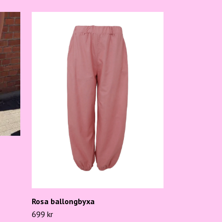
Marinblå krits
byxor
899 kr
Rosa ballongbyxa
699 kr