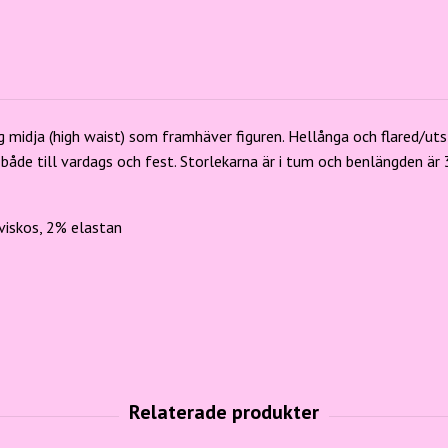
R
ög midja (high waist) som framhäver figuren. Hellånga och flared/ut
a både till vardags och fest. Storlekarna är i tum och benlängden är
viskos, 2% elastan