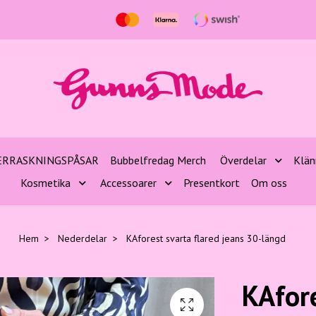
ERRASKNINGSPÅSAR
Bubbelfredag Merch
Överdelar
Klän
Kosmetika
Accessoarer
Presentkort
Om oss
Hem
Nederdelar
KAforest svarta flared jeans 30-längd
KAfore