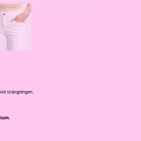
R
vid stängningen.
dium.