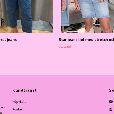
rrel jeans
Star jeanskjol med stretch oc
Slutsåld
Kundtjänst
So
Köpvillkor
 oss
Kontakt
ga