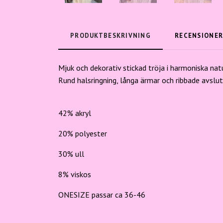
PRODUKTBESKRIVNING
RECENSIONE
Mjuk och dekorativ stickad tröja i harmoniska nat
Rund halsringning, långa ärmar och ribbade avslu
42% akryl
20% polyester
30% ull
8% viskos
ONESIZE passar ca 36-46