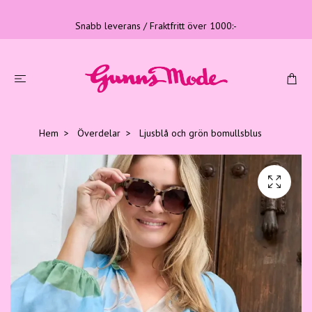
Snabb leverans / Fraktfritt över 1000:-
Hem
Överdelar
Ljusblå och grön bomullsblus