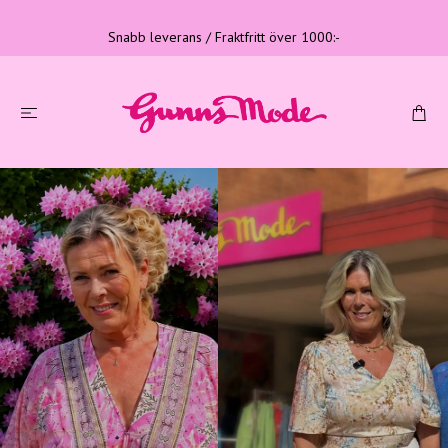
Snabb leverans / Fraktfritt över 1000:-
Tre generationer
Familjeföretag med lång erfarenhet
LÄS MER