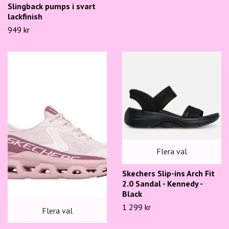
Slingback pumps i svart
lackfinish
949 kr
Flera val
Skechers Slip-ins Arch Fit
2.0 Sandal - Kennedy -
Black
1 299 kr
Flera val