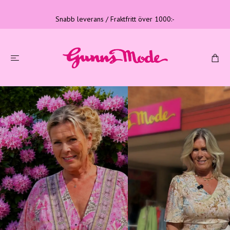
Snabb leverans / Fraktfritt över 1000:-
Tre generationer
Familjeföretag med lång erfarenhet
LÄS MER