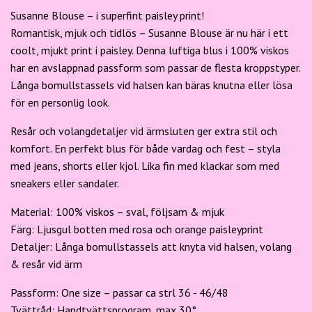
Susanne Blouse – i superfint paisley print!
Romantisk, mjuk och tidlös – Susanne Blouse är nu här i ett
coolt, mjukt print i paisley. Denna luftiga blus i 100% viskos
har en avslappnad passform som passar de flesta kroppstyper.
Långa bomullstassels vid halsen kan bäras knutna eller lösa
för en personlig look.
Resår och volangdetaljer vid ärmsluten ger extra stil och
komfort. En perfekt blus för både vardag och fest – styla
med jeans, shorts eller kjol. Lika fin med klackar som med
sneakers eller sandaler.
Material: 100% viskos – sval, följsam & mjuk
Färg: Ljusgul botten med rosa och orange paisleyprint
Detaljer: Långa bomullstassels att knyta vid halsen, volang
& resår vid ärm
Passform: One size – passar ca strl 36 - 46/48
Tvättråd: Handtvättsprogram, max 30°