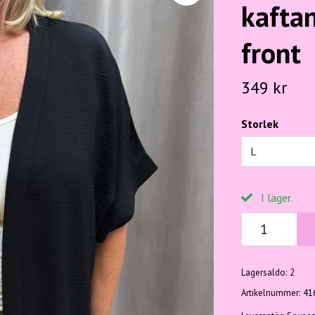
kafta
front
349 kr
Storlek
L
I lager.
Lagersaldo:
2
Artikelnummer:
41