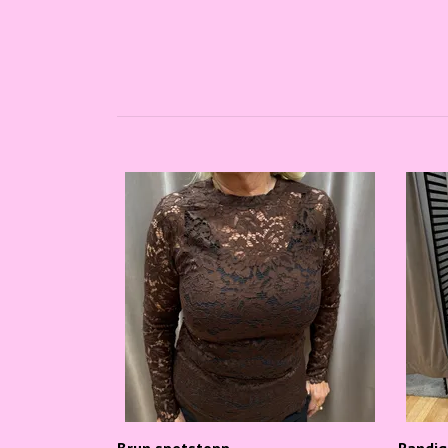
Brun spetstopp
Randig