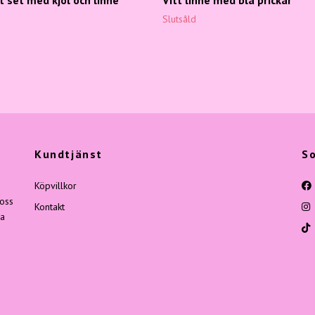
Slutsåld
Kundtjänst
So
Köpvillkor
 oss
Kontakt
ga