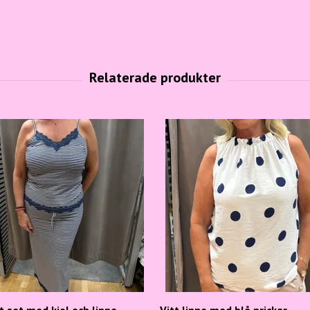
t set med kjol och linne
Vitt linne med blå prickar