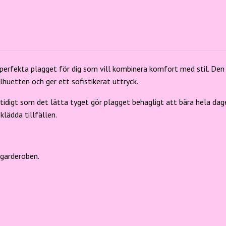
R
 perfekta plagget för dig som vill kombinera komfort med stil. De
huetten och ger ett sofistikerat uttryck.
digt som det lätta tyget gör plagget behagligt att bära hela dagen
klädda tillfällen.
 garderoben.