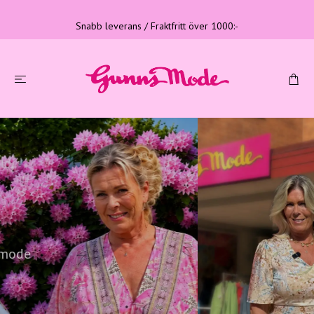
Snabb leverans / Fraktfritt över 1000:-
Tre generationer
Familjeföretag med lång erfarenhet
LÄS MER