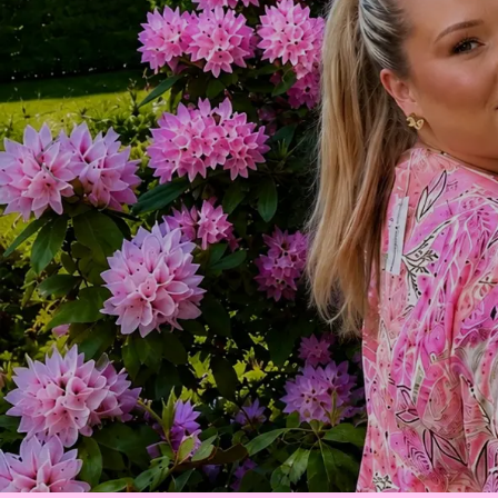
Tre generatio
Familjeföretag med lång erfarenhet
LÄS MER