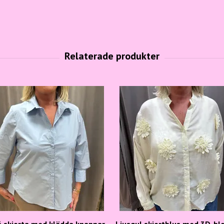
å skjorta med klädda knappar
Ljusgul skjortblus med 3D-b