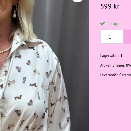
599 kr
I lager.
Lagersaldo:
1
Artikelnummer:
89
Leverantör:
Carame