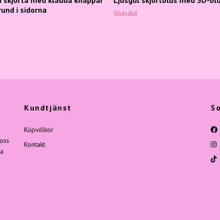
rund i sidorna
Slutsåld
Kundtjänst
So
Köpvillkor
 oss
Kontakt
ga