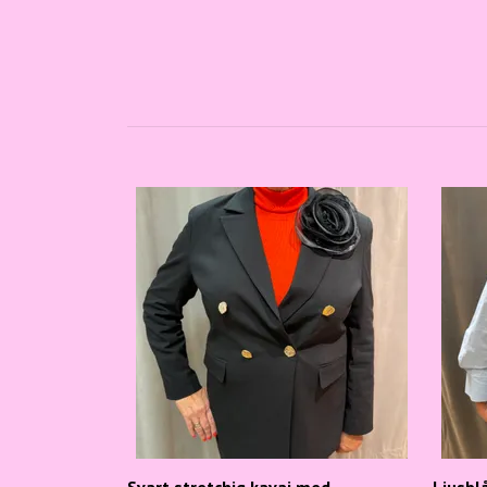
Svart stretchig kavaj med
Ljusbl