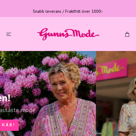
Snabb leverans / Fraktfritt över 1000:-
Tre generationer
Familjeföretag med lång erfarenhet
LÄS MER