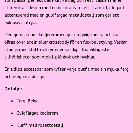
som passar perfekt både till vardag och fest. Väskan har en
stilren klaffdesign med en dekorativ rosett framtill, elegant
accentuerad med en guldfärgad metall­detalj som ger ett
exklusivt intryck.
Den guldfärgade kedjeremmen ger en lyxig känsla och kan
bäras över axeln eller crossbody för en flexibel styling. Väskan
stängs med klaff och rymmer smidigt dina viktigaste
tillhörigheter som mobil, plånbok och nycklar.
En tidlös accessoar som lyfter varje outfit med sin mjuka färg
och eleganta design.
Detaljer:
Färg: Beige
Guldfärgad kedjerem
Klaff med rosettdetalj