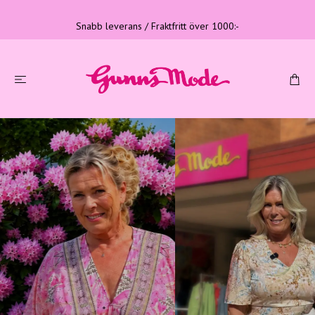
Snabb leverans / Fraktfritt över 1000:-
Tre generationer
Familjeföretag med lång erfarenhet
LÄS MER