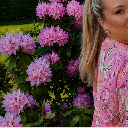
Tre ge
Familjeföretag m
LÄS MER