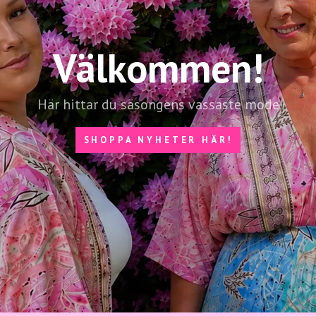
nerationer
ed lång erfarenhet