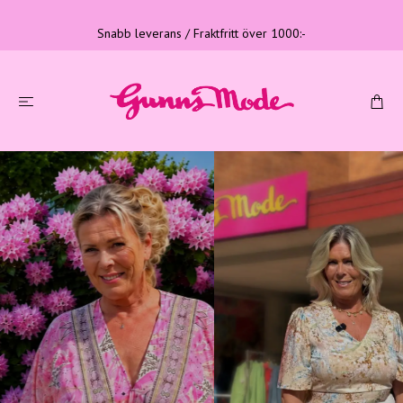
Snabb leverans / Fraktfritt över 1000:-
Tre generationer
Familjeföretag med lång erfarenhet
LÄS MER