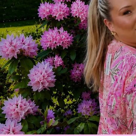
Tre generatio
Familjeföretag med lång erfarenhet
LÄS MER