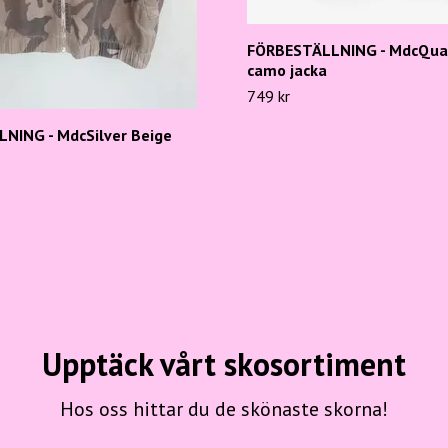
FÖRBESTÄLLNING - MdcQuar
camo jacka
749 kr
NING - MdcSilver Beige
Upptäck vårt skosortiment
Hos oss hittar du de skönaste skorna!