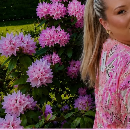
Tre generatio
Familjeföretag med lång erfarenhet
LÄS MER