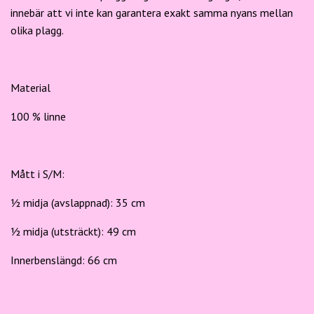
innebär att vi inte kan garantera exakt samma nyans mellan
olika plagg.
Material
100 % linne
Mått i
S/M:
½ midja (avslappnad): 35 cm
½ midja (utsträckt): 49 cm
Innerbenslängd: 66 cm