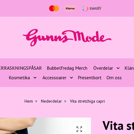
ERRASKNINGSPÅSAR
Bubbelfredag Merch
Överdelar
Klän
Kosmetika
Accessoarer
Presentkort
Om oss
Hem
Nederdelar
Vita stretchiga capri
Vita s