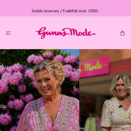
Snabb leverans / Fraktfritt över 1000:-
Tre generationer
Familjeföretag med lång erfarenhet
LÄS MER