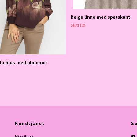
Beige linne med spetskant
Slutsåld
ila blus med blommor
Kundtjänst
So
Köpvillkor