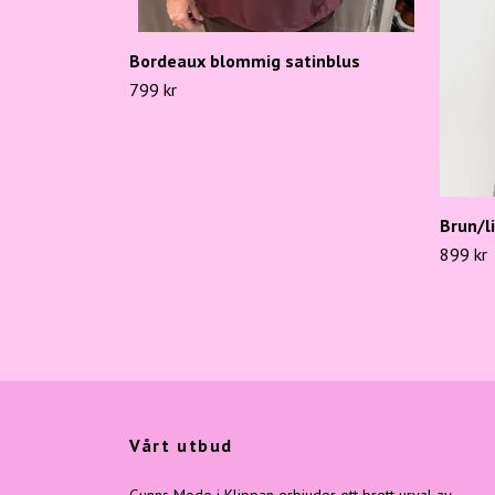
Bordeaux blommig satinblus
799 kr
Brun/l
899 kr
Vårt utbud
Gunns Mode i Klippan erbjuder ett brett urval av