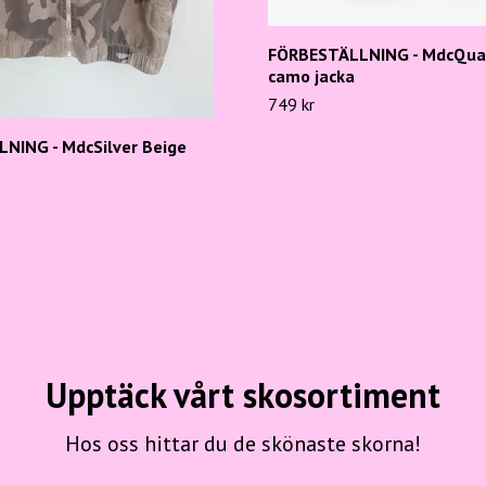
FÖRBESTÄLLNING - MdcQuar
camo jacka
749 kr
NING - MdcSilver Beige
Upptäck vårt skosortiment
Hos oss hittar du de skönaste skorna!