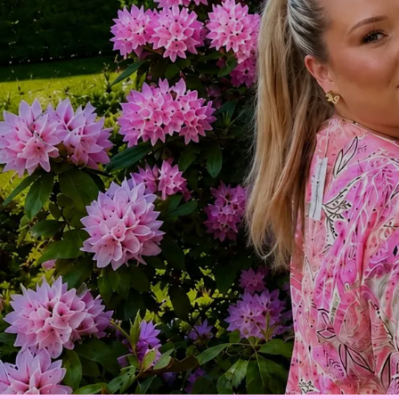
Tre generatio
Familjeföretag med lång erfarenhet
LÄS MER