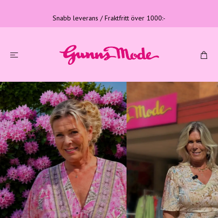
Snabb leverans / Fraktfritt över 1000:-
Tre generationer
Familjeföretag med lång erfarenhet
LÄS MER